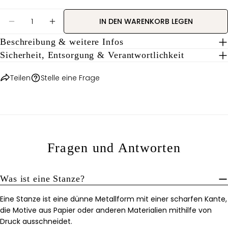
Ihre
Auf
Nachricht
Menge
Pinterest
IN DEN WARENKORB LEGEN
MENGE FÜR STANZE &#39;ERDBEERE&#39; VERRI
MENGE FÜR STANZE &#39;ERDBEERE&#3
pinnen
Beschreibung & weitere Infos
Die mit * gekennzeichneten Felder sind Pflichtfelder.
Sicherheit, Entsorgung & Verantwortlichkeit
FRAGE SENDEN
Teilen
Stelle eine Frage
Fragen und Antworten
Was ist eine Stanze?
Eine Stanze ist eine dünne Metallform mit einer scharfen Kante,
die Motive aus Papier oder anderen Materialien mithilfe von
Druck ausschneidet.