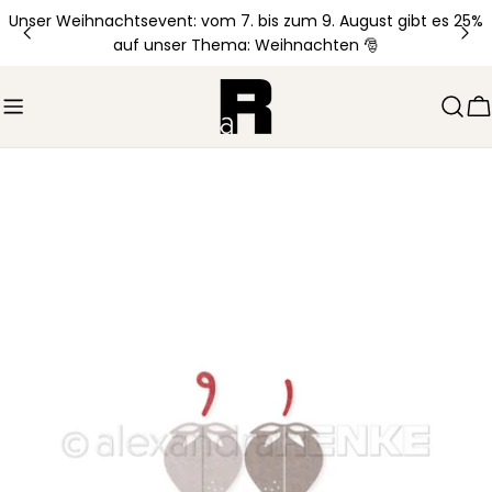
Zum
Unser Weihnachtsevent: vom 7. bis zum 9. August gibt es 25%
Inhalt
auf unser Thema: Weihnachten 🎅
springen
W
Springe
zu
den
Produktinformationen
Öffnen Sie das Medium 0 im Modalmodus