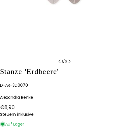
1
/
6
Stanze 'Erdbeere'
Stelle eine Frage
Ihr
Artikelnummer:
D-AR-3D0070
Name
Alexandra Renke
Deine
E-
Regulärer
€8,90
Mail
Teilen Sie dieses Produkt
Preis
Steuern inklusive.
Dein
Telefon
KOPIEREN
Auf Lager
Teilen